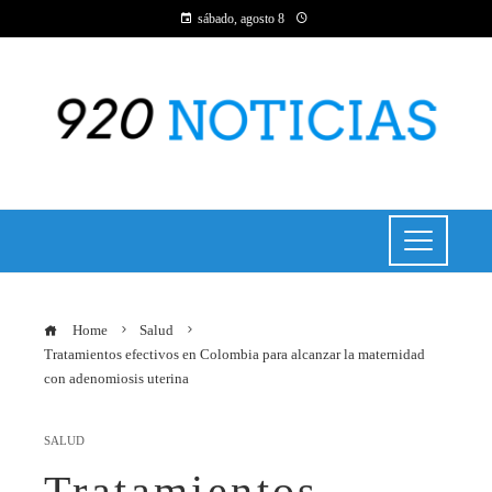
sábado, agosto 8
Home
Salud
Tratamientos efectivos en Colombia para alcanzar la maternidad
con adenomiosis uterina
SALUD
Tratamientos