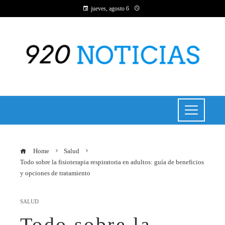
jueves, agosto 6
Home
Salud
Todo sobre la fisioterapia respiratoria en adultos: guía de beneficios
y opciones de tratamiento
SALUD
Todo sobre la