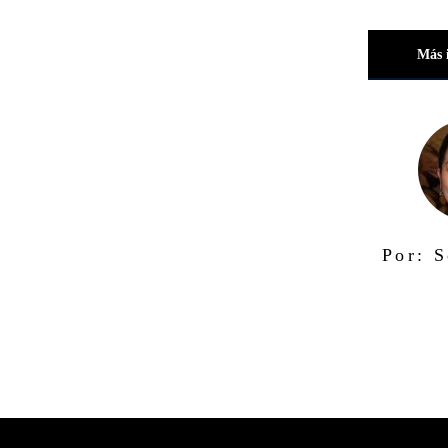
Más 
Por: S