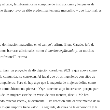
 al cabo, la informática se compone de instrucciones y lenguajes de
cho tiempo tuvo un sitio predominantemente masculino y qué hizo mal, es
ica dominación masculina en el campo”, afirma Elena Casado, jefa de
tamos barreras adicionales, como el
hombre explicando
y, en muchos
profesional”, afirma.
curiters, un proyecto de divulgación creado en 2021 y que apoya como
 la comunidad se conozcan. Al igual que otros ingenieros con años de
s compañeros. Pero sí, hay algo que la mayoría de mujeres define como
 y automáticamente piensas: ‘Oye, tenemos algo interesante, porque para
sa de las mujeres escribe un verso de otra manera, dice: «‘Me has
hado muchas veces», nuevamente. Esta reacción ante el crecimiento de la
e lo que importa tiene valor. La segunda, después de la exposición y la