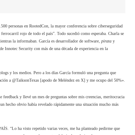
.500 personas en RootedCon, la mayor conferencia sobre ciberseguridad
l ferrocarril rojo de todo el país”. Todo sucedió como esperaba. Charla se
mientras la informaban. García es desarrollador de software,
pirata
y
de Innotec Security con más de una década de experiencia en la
s blogs y los medios. Pero a los días García formuló una pregunta que
licación a @TaiksonTexas [apodo de Meléndez en X] y me ocupo del 50%».
e feedback y llevé un mes de preguntas sobre mis creencias, meritocracia
e un hecho obvio había revelado rápidamente una situación mucho más
 PAÍS. “Lo ha visto repetido varias veces, me ha planteado pedirme que