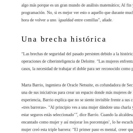
algo más porque es un gran mundo de análisis matemático; Al fin y
programación. No, si es mejor ver esto o aquello que durante mu
hora de volver a uno.
igualdad
entre comillas”, añade.
Una brecha histórica
“Las brechas de seguridad del pasado persisten debido a la histór
operaciones de ciberinteligencia de Deloitte. “Las mujeres enfren
casos, la necesidad de trabajar el doble para ser reconocido como 
Marta Barrio, ingeniera de Oracle Netsuite, es cofundadora de Se
una de sus iniciativas para crear un espacio donde más mujeres de
experiencia, Barrio explica que no se siente invisible frente a su
«tres barreras». “Al principio ves a una mujer dándote una charla
estar seguros estás seleccionado’”, dice Barrio. Cuando la alcalde
encantado como mujer y así mejorar los porcentajes’, lo he escuc
mujer creó esta triple barrera: “El primer paso es mental, creer qu