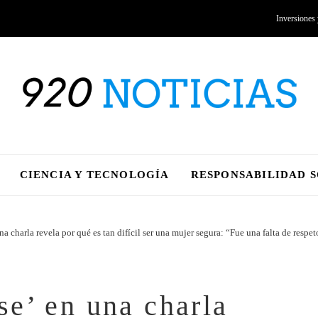
Inversiones
CIENCIA Y TECNOLOGÍA
RESPONSABILIDAD 
 charla revela por qué es tan difícil ser una mujer segura: “Fue una falta de respet
e’ en una charla