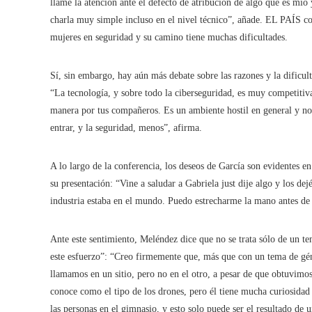
llame la atención ante el defecto de atribución de algo que es mío
charla muy simple incluso en el nivel técnico”, añade. EL PAÍS co
mujeres en seguridad y su camino tiene muchas dificultades.
Sí, sin embargo, hay aún más debate sobre las razones y la dificul
“La tecnología, y sobre todo la ciberseguridad, es muy competitiv
manera por tus compañeros. Es un ambiente hostil en general y no 
entrar, y la seguridad, menos”, afirma.
A lo largo de la conferencia, los deseos de García son evidentes e
su presentación: “Vine a saludar a Gabriela just dije algo y los de
industria estaba en el mundo. Puedo estrecharme la mano antes de
Ante este sentimiento, Meléndez dice que no se trata sólo de un t
este esfuerzo”: “Creo firmemente que, más que con un tema de géne
llamamos en un sitio, pero no en el otro, a pesar de que obtuvimo
conoce como el tipo de los drones, pero él tiene mucha curiosidad 
las personas en el gimnasio, y esto solo puede ser el resultado de 