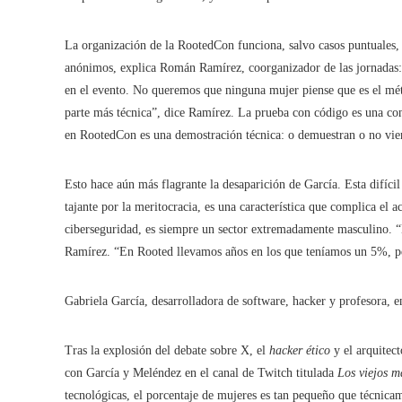
La organización de la RootedCon funciona, salvo casos puntuales, 
anónimos, explica Román Ramírez, coorganizador de las jornadas:
en el evento. No queremos que ninguna mujer piense que es el mét
parte más técnica”, dice Ramírez. La prueba con código es una con
en RootedCon es una demostración técnica: o demuestran o no vie
Esto hace aún más flagrante la desaparición de García. Esta difíc
tajante por la meritocracia, es una característica que complica el a
ciberseguridad, es siempre un sector extremadamente masculino. 
Ramírez. “En Rooted llevamos años en los que teníamos un 5%, p
Gabriela García, desarrolladora de software, hacker y profesora, 
Tras la explosión del debate sobre X, el
hacker ético
y el arquitec
con García y Meléndez en el canal de Twitch titulada
Los viejos m
tecnológicas, el porcentaje de mujeres es tan pequeño que técnica