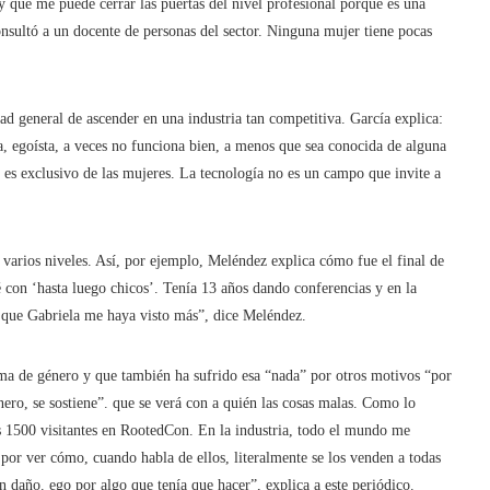
 y que me puede cerrar las puertas del nivel profesional porque es una
nsultó a un docente de personas del sector. Ninguna mujer tiene pocas
tad general de ascender en una industria tan competitiva. García explica:
a, egoísta, a veces no funciona bien, a menos que sea conocida de alguna
es exclusivo de las mujeres. La tecnología no es un campo que invite a
n varios niveles. Así, por ejemplo, Meléndez explica cómo fue el final de
jé con ‘hasta luego chicos’. Tenía 13 años dando conferencias y en la
 que Gabriela me haya visto más”, dice Meléndez.
ema de género y que también ha sufrido esa “nada” por otros motivos “por
ro, se sostiene”. que se verá con a quién las cosas malas. Como lo
s 1500 visitantes en RootedCon. En la industria, todo el mundo me
por ver cómo, cuando habla de ellos, literalmente se los venden a todas
un daño. ego por algo que tenía que hacer”, explica a este periódico.