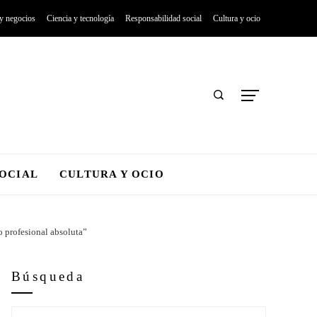
 y negocios
Ciencia y tecnología
Responsabilidad social
Cultura y ocio
SOCIAL
CULTURA Y OCIO
o profesional absoluta”
Búsqueda
Buscar: