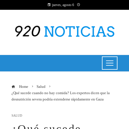
jueves, agosto 6
Home
Salud
¿Qué sucede cuando no hay comida? Los expertos dicen que la
desnutrición severa podría extenderse rápidamente en Gaza
SALUD
¿Qué sucede