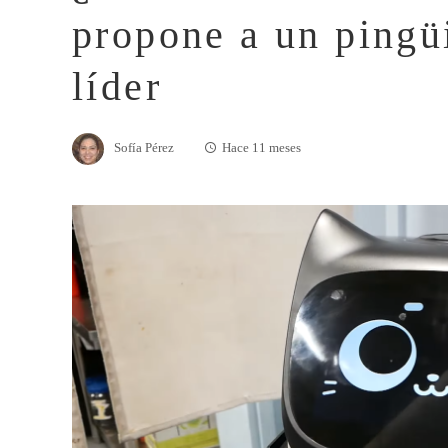
propone a un pingü
líder
Sofía Pérez
Hace 11 meses