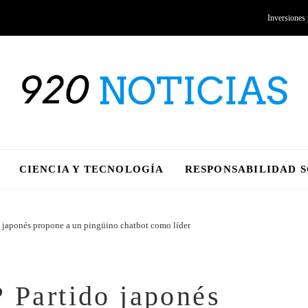
Inversiones
CIENCIA Y TECNOLOGÍA
RESPONSABILIDAD 
o japonés propone a un pingüino chatbot como líder
? Partido japonés