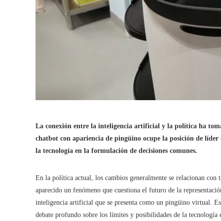
La conexión entre la inteligencia artificial y la política ha
chatbot con apariencia de pingüino ocupe la posición de líder d
la tecnología en la formulación de decisiones comunes.
En la política actual, los cambios generalmente se relacionan con
aparecido un fenómeno que cuestiona el futuro de la representación
inteligencia artificial que se presenta como un pingüino virtual. 
debate profundo sobre los límites y posibilidades de la tecnología