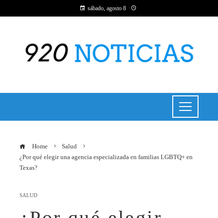
sábado, agosto 8
Home
Salud
¿Por qué elegir una agencia especializada en familias LGBTQ+ en
Texas?
SALUD
¿Por qué elegir