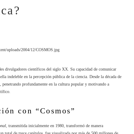
ica?
s divulgadores científicos del siglo XX. Su capacidad de comunicar
lla indeleble en la percepción pública de la ciencia. Desde la década de
o, penetrando profundamente en la cultura popular y motivando a
tífico.
ción con “Cosmos”
onal
, transmitida inicialmente en 1980, transformó de manera
 un total de trece capítulos, fue visualizada por más de 500 millones de