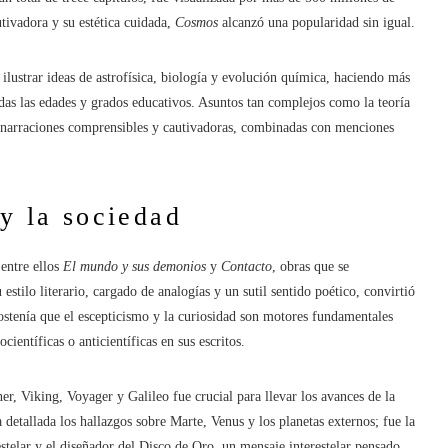
utivadora y su estética cuidada,
Cosmos
alcanzó una popularidad sin igual.
 ilustrar ideas de astrofísica, biología y evolución química, haciendo más
das las edades y grados educativos. Asuntos tan complejos como la teoría
 en narraciones comprensibles y cautivadoras, combinadas con menciones
 y la sociedad
 entre ellos
El mundo y sus demonios
y
Contacto
, obras que se
estilo literario, cargado de analogías y un sutil sentido poético, convirtió
tenía que el escepticismo y la curiosidad son motores fundamentales
ientíficas o anticientíficas en sus escritos.
, Viking, Voyager y Galileo fue crucial para llevar los avances de la
detallada los hallazgos sobre Marte, Venus y los planetas externos; fue la
estelar y el diseñador del Disco de Oro, un mensaje interestelar pensado