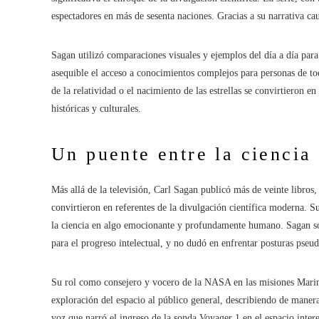
espectadores en más de sesenta naciones. Gracias a su narrativa ca
Sagan utilizó comparaciones visuales y ejemplos del día a día para
asequible el acceso a conocimientos complejos para personas de to
de la relatividad o el nacimiento de las estrellas se convirtieron
históricas y culturales.
Un puente entre la ciencia
Más allá de la televisión, Carl Sagan publicó más de veinte libros,
convirtieron en referentes de la divulgación científica moderna. Su 
la ciencia en algo emocionante y profundamente humano. Sagan sos
para el progreso intelectual, y no dudó en enfrentar posturas pseudoc
Su rol como consejero y vocero de la NASA en las misiones Mariner
exploración del espacio al público general, describiendo de manera 
voz que narró el ingreso de la sonda Voyager 1 en el espacio inter