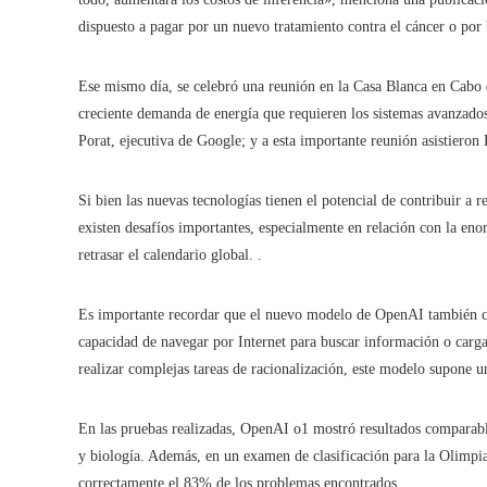
dispuesto a pagar por un nuevo tratamiento contra el cáncer o por 
Ese mismo día, se celebró una reunión en la Casa Blanca en Cabo d
creciente demanda de energía que requieren los sistemas avanzado
Porat, ejecutiva de Google; y a esta importante reunión asistier
Si bien las nuevas tecnologías tienen el potencial de contribuir a r
existen desafíos importantes, especialmente en relación con la eno
retrasar el calendario global. .
Es importante recordar que el nuevo modelo de OpenAI también con
capacidad de navegar por Internet para buscar información o carg
realizar complejas tareas de racionalización, este modelo supone u
En las pruebas realizadas, OpenAI o1 mostró resultados comparables
y biología. Además, en un examen de clasificación para la Olimpi
correctamente el 83% de los problemas encontrados.