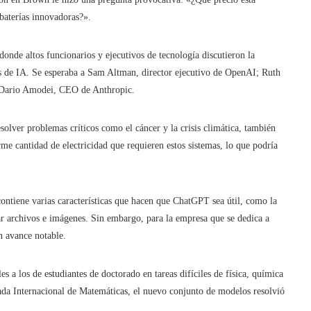
baterías innovadoras?».
onde altos funcionarios y ejecutivos de tecnología discutieron la
s de IA. Se esperaba a Sam Altman, director ejecutivo de OpenAI; Ruth
on Dario Amodei, CEO de Anthropic.
esolver problemas críticos como el cáncer y la crisis climática, también
rme cantidad de electricidad que requieren estos sistemas, lo que podría
tiene varias características que hacen que ChatGPT sea útil, como la
ar archivos e imágenes. Sin embargo, para la empresa que se dedica a
n avance notable.
 a los de estudiantes de doctorado en tareas difíciles de física, química
ada Internacional de Matemáticas, el nuevo conjunto de modelos resolvió