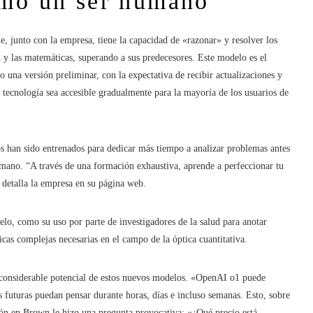
omo un ser humano
, junto con la empresa, tiene la capacidad de «razonar» y resolver los
 y las matemáticas, superando a sus predecesores. Este modelo es el
na versión preliminar, con la expectativa de recibir actualizaciones y
 tecnología sea accesible gradualmente para la mayoría de los usuarios de
 han sido entrenados para dedicar más tiempo a analizar problemas antes
mano. “A través de una formación exhaustiva, aprende a perfeccionar tu
, detalla la empresa en su página web.
lo, como su uso por parte de investigadores de la salud para anotar
icas complejas necesarias en el campo de la óptica cuantitativa.
considerable potencial de estos nuevos modelos. «OpenAI o1 puede
s futuras puedan pensar durante horas, días e incluso semanas. Esto, sobre
ión en Brown le hizo una pregunta provocativa: «¿Qué precio está