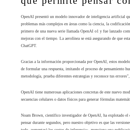
que permite pensar c
OpenAI presentó un modelo innovador de inteligencia artificial que
problemas más complejos en áreas como la ciencia, la codificación
primero de una nueva serie llamada OpenAI o1 y fue lanzado como u
mejoras con el tiempo. La aerolínea se está asegurando de que esta
ChatGPT.
Gracias a la información proporcionada por OpenAI, estos modelos
de formular una respuesta, imitando el proceso de pensamiento hu
metodología, prueba diferentes estrategias y reconoce tus errores”
OpenAI tiene numerosas aplicaciones concretas de este nuevo mode
secuencias celulares o datos físicos para generar fórmulas matemát
Noam Brown, científico investigador de OpenAI, ha explotado el 
pensar durante segundos, pero nuestro objetivo es que las versione
todo, aumentará los costos de inferencia», menciona una publicac