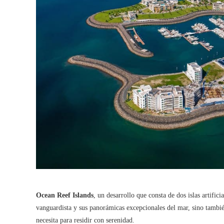
Ocean Reef Islands
, un desarrollo que consta de dos islas artific
vanguardista y sus panorámicas excepcionales del mar, sino tambi
necesita para residir con serenidad.