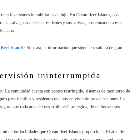
os en inversiones inmobiliarias de lujo. En Ocean Reef Islands, cada
r la salvaguarda de sus residentes y sus activos, posicionando a este
e Panamá.
Reef Islands
? Si es así, la información que sigue te resultará de gran
ervisión ininterrumpida
rt. La comunidad cuenta con acceso restringido, sistemas de monitoreo de
uro para familias y residentes que buscan vivir sin preocupaciones. La
segura que cada área del desarrollo esté protegida, desde los accesos
nitud de las facilidades que Ocean Reef Islands proporciona. El área de
as para deportes y los lugares de esparcimiento se ubican en un ambiente