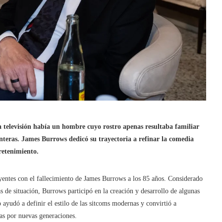
la televisión había un hombre cuyo rostro apenas resultaba familiar
nteras. James Burrows dedicó su trayectoria a refinar la comedia
retenimiento.
uyentes con el fallecimiento de James Burrows a los 85 años. Considerado
s de situación, Burrows participó en la creación y desarrollo de algunas
 ayudó a definir el estilo de las sitcoms modernas y convirtió a
tas por nuevas generaciones.