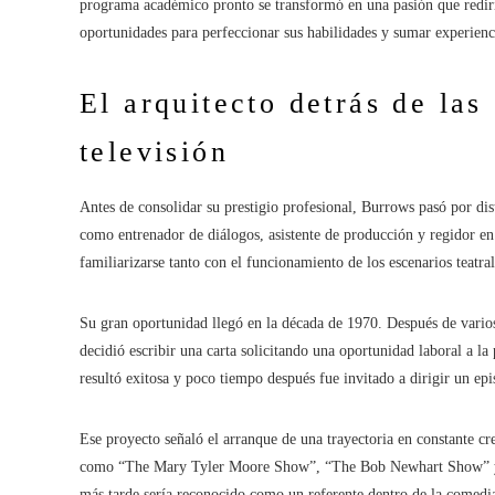
programa académico pronto se transformó en una pasión que redir
oportunidades para perfeccionar sus habilidades y sumar experiencia
El arquitecto detrás de las
televisión
Antes de consolidar su prestigio profesional, Burrows pasó por di
como entrenador de diálogos, asistente de producción y regidor en v
familiarizarse tanto con el funcionamiento de los escenarios teatra
Su gran oportunidad llegó en la década de 1970. Después de varios
decidió escribir una carta solicitando una oportunidad laboral a l
resultó exitosa y poco tiempo después fue invitado a dirigir un epi
Ese proyecto señaló el arranque de una trayectoria en constante cr
como “The Mary Tyler Moore Show”, “The Bob Newhart Show” y “L
más tarde sería reconocido como un referente dentro de la comedia