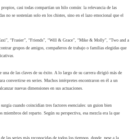
 propios, casi todas compartían un hilo común: la relevancia de las
 no se sostenían solo en los chistes, sino en el lazo emocional que el
Taxi”, “Frasier”, “Friends”, “Will & Grace”, “Mike & Molly”, “Two and a
ontrar grupos de amigos, compañeros de trabajo o familias elegidas que
icativas.
e una de las claves de su éxito. A lo largo de su carrera dirigió más de
ara convertirse en series. Muchos intérpretes encontraron en él a un
alcanzar nuevas dimensiones en sus actuaciones.
 surgía cuando coincidían tres factores esenciales: un guion bien
os miembros del reparto. Según su perspectiva, esa mezcla era la que
a de las series más reconocidas de todos los tiempos, donde, pese a la