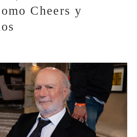
como Cheers y
ños