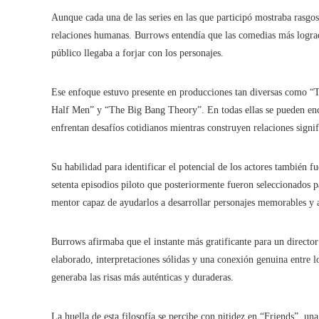
Aunque cada una de las series en las que participó mostraba rasgos
relaciones humanas. Burrows entendía que las comedias más logradas
público llegaba a forjar con los personajes.
Ese enfoque estuvo presente en producciones tan diversas como “
Half Men” y “The Big Bang Theory”. En todas ellas se pueden enc
enfrentan desafíos cotidianos mientras construyen relaciones signif
Su habilidad para identificar el potencial de los actores también fu
setenta episodios piloto que posteriormente fueron seleccionados p
mentor capaz de ayudarlos a desarrollar personajes memorables y 
Burrows afirmaba que el instante más gratificante para un director
elaborado, interpretaciones sólidas y una conexión genuina entre l
generaba las risas más auténticas y duraderas.
La huella de esta filosofía se percibe con nitidez en “Friends”, un