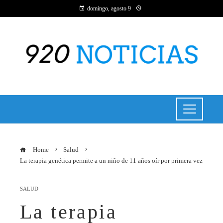
domingo, agosto 9
Home
Salud
La terapia genética permite a un niño de 11 años oír por primera vez
SALUD
La terapia