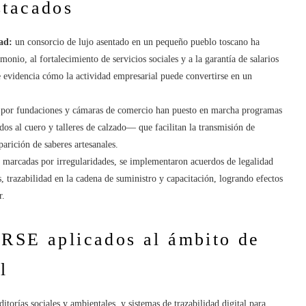
stacados
ad:
un consorcio de lujo asentado en un pequeño pueblo toscano ha
monio, al fortalecimiento de servicios sociales y a la garantía de salarios
 evidencia cómo la actividad empresarial puede convertirse en un
s por fundaciones y cámaras de comercio han puesto en marcha programas
os al cuero y talleres de calzado— que facilitan la transmisión de
arición de saberes artesanales.
s marcadas por irregularidades, se implementaron acuerdos de legalidad
, trazabilidad en la cadena de suministro y capacitación, logrando efectos
r.
 RSE aplicados al ámbito de
l
torías sociales y ambientales, y sistemas de trazabilidad digital para