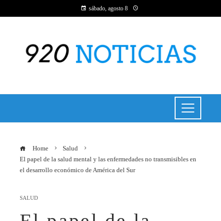
sábado, agosto 8
Home
Salud
El papel de la salud mental y las enfermedades no transmisibles en
el desarrollo económico de América del Sur
SALUD
El papel de la