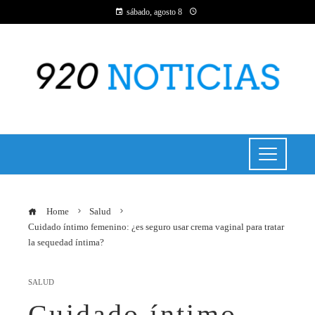
sábado, agosto 8
Home
Salud
Cuidado íntimo femenino: ¿es seguro usar crema vaginal para tratar
la sequedad íntima?
SALUD
Cuidado íntimo