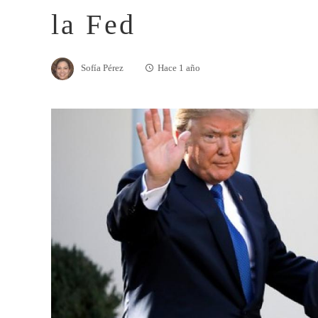
la Fed
Sofía Pérez
Hace 1 año