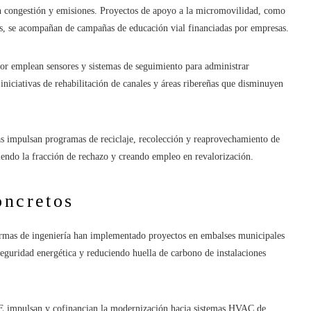
cen congestión y emisiones. Proyectos de apoyo a la micromovilidad, como
das, se acompañan de campañas de educación vial financiadas por empresas.
tor emplean sensores y sistemas de seguimiento para administrar
iniciativas de rehabilitación de canales y áreas ribereñas que disminuyen
as impulsan programas de reciclaje, recolección y reaprovechamiento de
ciendo la fracción de rechazo y creando empleo en revalorización.
oncretos
irmas de ingeniería han implementado proyectos en embalses municipales
eguridad energética y reduciendo huella de carbono de instalaciones
E impulsan y cofinancian la modernización hacia sistemas HVAC de