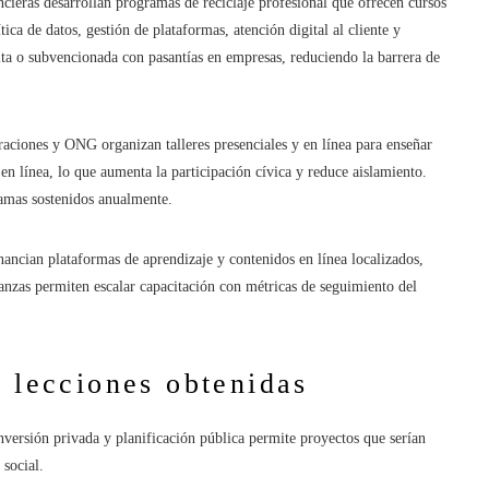
ncieras desarrollan programas de reciclaje profesional que ofrecen cursos
ca de datos, gestión de plataformas, atención digital al cliente y
a o subvencionada con pasantías en empresas, reduciendo la barrera de
raciones y ONG organizan talleres presenciales y en línea para enseñar
 en línea, lo que aumenta la participación cívica y reduce aislamiento.
ramas sostenidos anualmente.
ancian plataformas de aprendizaje y contenidos en línea localizados,
lianzas permiten escalar capacitación con métricas de seguimiento del
y lecciones obtenidas
versión privada y planificación pública permite proyectos que serían
 social.