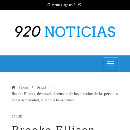
viernes, agosto 7
Home
Salud
Brooke Ellison, destacada defensora de los derechos de las personas
con discapacidad, falleció a los 45 años
SALUD
Brooke Ellison,