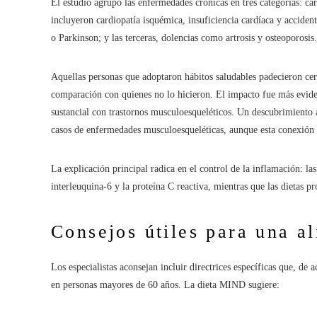
El estudio agrupó las enfermedades crónicas en tres categorías: ca
incluyeron cardiopatía isquémica, insuficiencia cardíaca y acciden
o Parkinson; y las terceras, dolencias como artrosis y osteoporosis.
Aquellas personas que adoptaron hábitos saludables padecieron ce
comparación con quienes no lo hicieron. El impacto fue más eviden
sustancial con trastornos musculoesqueléticos. Un descubrimiento
casos de enfermedades musculoesqueléticas, aunque esta conexión n
La explicación principal radica en el control de la inflamación: la
interleuquina-6 y la proteína C reactiva, mientras que las dietas pr
Consejos útiles para una a
Los especialistas aconsejan incluir directrices específicas que, de
en personas mayores de 60 años. La dieta MIND sugiere: