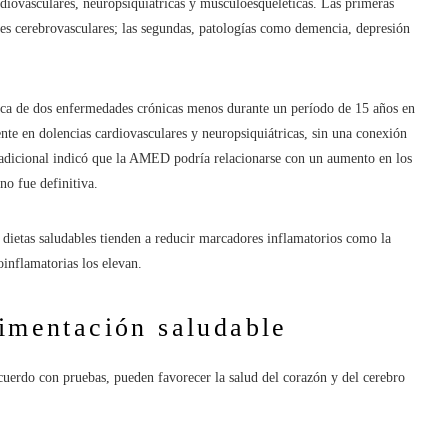
rdiovasculares, neuropsiquiátricas y musculoesqueléticas. Las primeras
tes cerebrovasculares; las segundas, patologías como demencia, depresión
rca de dos enfermedades crónicas menos durante un período de 15 años en
te en dolencias cardiovasculares y neuropsiquiátricas, sin una conexión
 adicional indicó que la AMED podría relacionarse con un aumento en los
o fue definitiva.
s dietas saludables tienden a reducir marcadores inflamatorios como la
oinflamatorias los elevan.
limentación saludable
 acuerdo con pruebas, pueden favorecer la salud del corazón y del cerebro