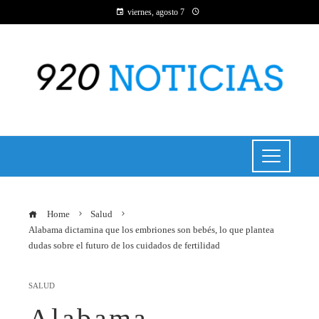
viernes, agosto 7
Home
Salud
Alabama dictamina que los embriones son bebés, lo que plantea
dudas sobre el futuro de los cuidados de fertilidad
SALUD
Alabama