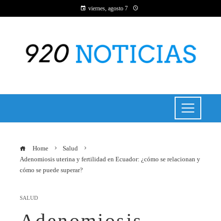
viernes, agosto 7
Home
Salud
Adenomiosis uterina y fertilidad en Ecuador: ¿cómo se relacionan y
cómo se puede superar?
SALUD
Adenomiosis